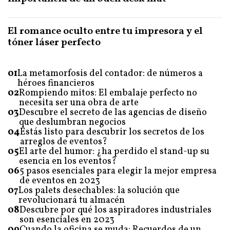
El romance oculto entre tu impresora y el
tóner láser perfecto
01
La metamorfosis del contador: de números a
héroes financieros
02
Rompiendo mitos: El embalaje perfecto no
necesita ser una obra de arte
03
Descubre el secreto de las agencias de diseño
que deslumbran negocios
04
Estás listo para descubrir los secretos de los
arreglos de eventos?
05
El arte del humor: ¿ha perdido el stand-up su
esencia en los eventos?
06
5 pasos esenciales para elegir la mejor empresa
de eventos en 2023
07
Los palets desechables: la solución que
revolucionará tu almacén
08
Descubre por qué los aspiradores industriales
son esenciales en 2023
09
Cuando la oficina se muda: Recuerdos de un